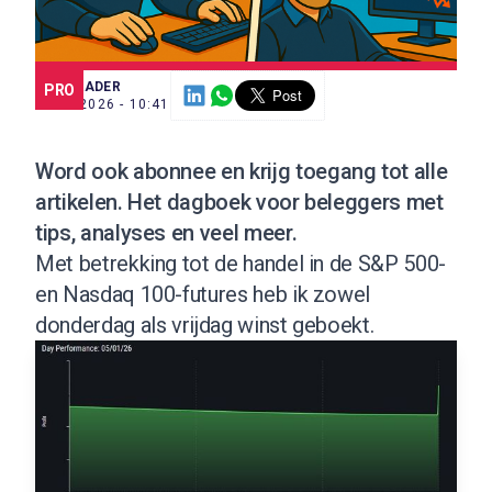
SCE TRADER
PRO
4 MEI 2026 - 10:41
Word ook abonnee
en krijg toegang tot alle
artikelen. Het dagboek voor beleggers met
tips, analyses en veel meer.
Met betrekking tot de handel in de S&P 500-
en Nasdaq 100-futures heb ik zowel
donderdag als vrijdag winst geboekt.