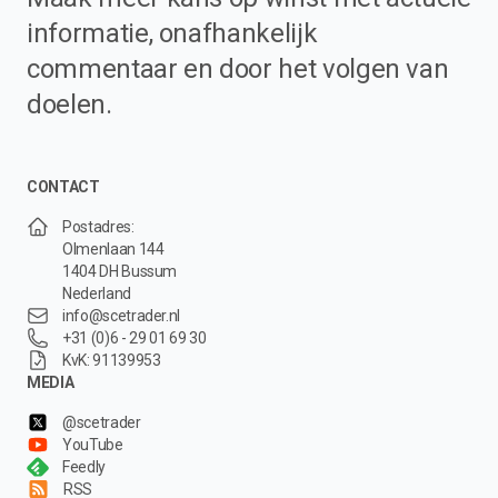
informatie, onafhankelijk
commentaar en door het volgen van
doelen.
CONTACT
Postadres:
Olmenlaan 144
1404 DH Bussum
Nederland
info@scetrader.nl
+31 (0)6 - 29 01 69 30
KvK: 91139953
MEDIA
@scetrader
YouTube
Feedly
RSS