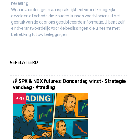
rekening.
Wij aanvaarden geen aansprakelijkheid voor de mogelijke
gevolgen of schade die zouden kunnen voortvloeien uit het
gebruik van de door ons gepubliceerde informatie. U bent zelf
eindverantwoordelijk voor de beslissingen die u neemt met
betrekking tot uw beleggingen.
GERELATEERD
💰 SPX & NDX futures: Donderdag winst - Strategie
vandaag - #trading
PRO