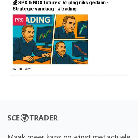
💰 SPX & NDX futures: Vrijdag niks gedaan -
Strategie vandaag - #trading
PRO
06 JUL. 2026
SCE
TRADER
Maak meer kans op winst met actuele