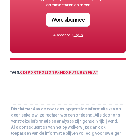
commentaren en meer
Word abonnee
Al abonnee..?
Log in
TAGS:
CDI
PORTFOLIO
SPX
NDX
FUTURES
FEAT
Disclaimer
Aan de door ons opgestelde informatie kan op
geen enkele wijze rechten worden ontleend. Alle door ons
verstrekte informatie en analyses zijn geheel vrijblijvend.
Alle consequenties van het op welke wijze dan ook
toepassen van de informatie blijven volledig voor uw eigen