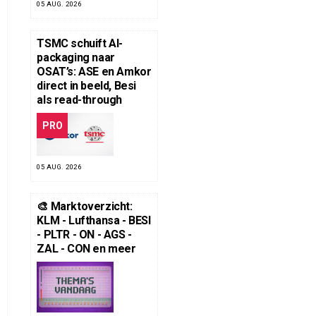
05 AUG. 2026
TSMC schuift AI-
packaging naar
OSAT’s: ASE en Amkor
direct in beeld, Besi
als read-through
PRO
05 AUG. 2026
🎨 Marktoverzicht:
KLM - Lufthansa - BESI
- PLTR - ON - AGS -
ZAL - CON en meer