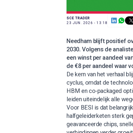
SCE TRADER
23 JUN. 2026 - 13:18
Needham blijft positief ov
2030. Volgens de analiste
een winst per aandeel van
de €8 per aandeel waar v
De kern van het verhaal bli
cyclus, omdat de technolo
HBM en co-packaged optic
leiden uiteindelijk alle we
Voor BESI is dat belangrijk
halfgeleiderketen sterk ge
geavanceerde chips, snell
verbindingen verder groeit