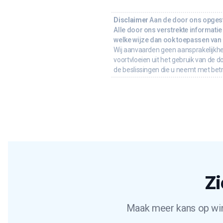
Disclaimer
Aan de door ons opgeste
Alle door ons verstrekte informatie 
welke wijze dan ook toepassen van d
Wij aanvaarden geen aansprakelijkhe
voortvloeien uit het gebruik van de d
de beslissingen die u neemt met bet
Zi
Maak meer kans op wins