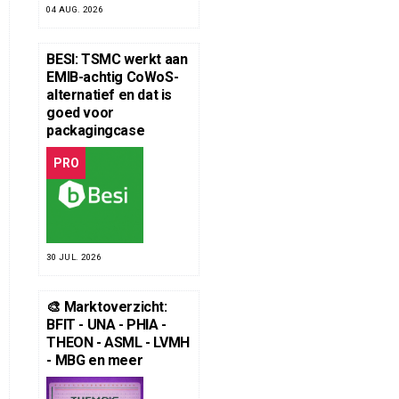
04 AUG. 2026
BESI: TSMC werkt aan
EMIB-achtig CoWoS-
alternatief en dat is
goed voor
packagingcase
PRO
30 JUL. 2026
🎨 Marktoverzicht:
BFIT - UNA - PHIA -
THEON - ASML - LVMH
- MBG en meer