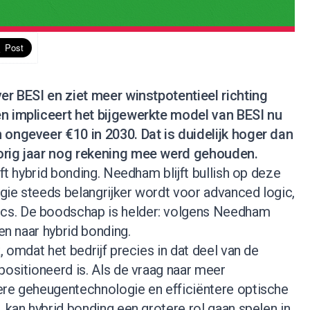
er BESI en ziet meer winstpotentieel richting
n impliceert het bijgewerkte model van BESI nu
 ongeveer €10 in 2030. Dat is duidelijk hoger dan
orig jaar nog rekening mee werd gehouden.
jft hybrid bonding. Needham blijft bullish op deze
gie steeds belangrijker wordt voor advanced logic,
s. De boodschap is helder: volgens Needham
gen naar hybrid bonding.
, omdat het bedrijf precies in dat deel van de
positioneerd is. Als de vraag naar meer
ere geheugentechnologie en efficiëntere optische
, kan hybrid bonding een grotere rol gaan spelen in