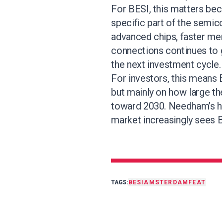
For BESI, this matters bec
specific part of the semic
advanced chips, faster me
connections continues to 
the next investment cycle.
For investors, this means 
but mainly on how large t
toward 2030. Needham’s hi
market increasingly sees 
TAGS:
BESI
AMSTERDAM
FEAT