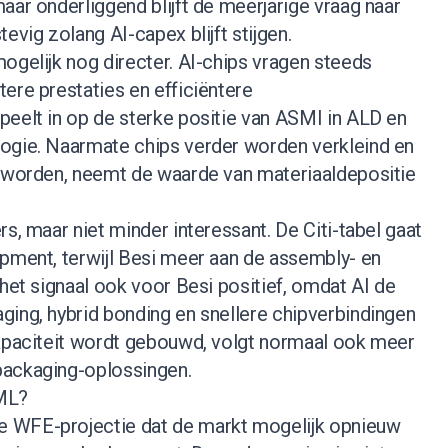
aar onderliggend blijft de meerjarige vraag naar
evig zolang AI-capex blijft stijgen.
ogelijk nog directer. AI-chips vragen steeds
ere prestaties en efficiëntere
peelt in op de sterke positie van ASMI in ALD en
ogie. Naarmate chips verder worden verkleind en
r worden, neemt de waarde van materiaaldepositie
s, maar niet minder interessant. De Citi-tabel gaat
ipment, terwijl Besi meer aan de assembly- en
 het signaal ook voor Besi positief, omdat AI de
ging, hybrid bonding en snellere chipverbindingen
capaciteit wordt gebouwd, volgt normaal ook meer
packaging-oplossingen.
ML?
 WFE-projectie dat de markt mogelijk opnieuw