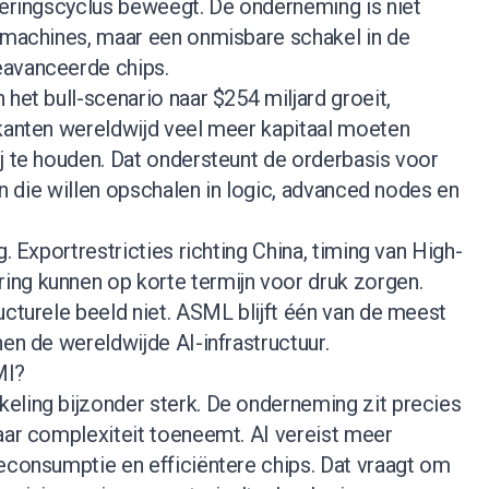
teringscyclus beweegt. De onderneming is niet
n machines, maar een onmisbare schakel in de
eavanceerde chips.
 het bull-scenario naar $254 miljard groeit,
ikanten wereldwijd veel meer kapitaal moeten
j te houden. Dat ondersteunt de orderbasis voor
ten die willen opschalen in logic, advanced nodes en
g. Exportrestricties richting China, timing van High-
ng kunnen op korte termijn voor druk zorgen.
ucturele beeld niet. ASML blijft één van de meest
nen de wereldwijde AI-infrastructuur.
MI?
eling bijzonder sterk. De onderneming zit precies
aar complexiteit toeneemt. AI vereist meer
econsumptie en efficiëntere chips. Dat vraagt om