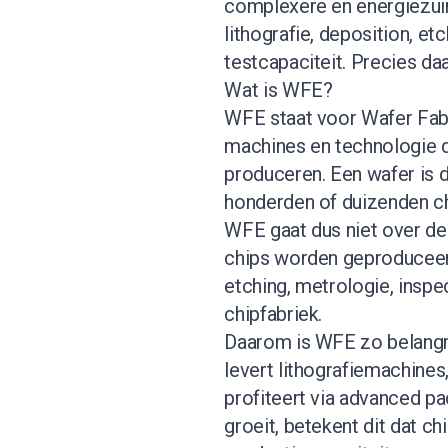
complexere en energiezuin
lithografie, deposition, et
testcapaciteit. Precies da
Wat is WFE?
WFE staat voor Wafer Fab
machines en technologie d
produceren. Een wafer is d
honderden of duizenden c
WFE gaat dus niet over de
chips worden geproduceerd
etching, metrologie, inspe
chipfabriek.
Daarom is WFE zo belangr
levert lithografiemachines
profiteert via advanced p
groeit, betekent dit dat c