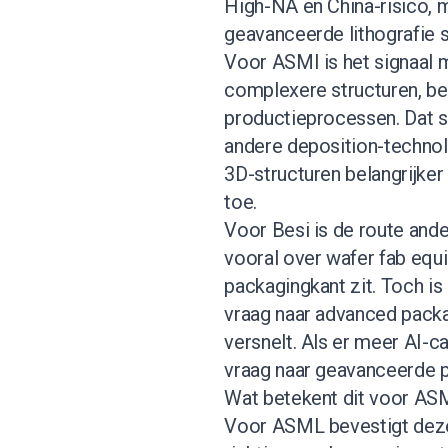
High-NA en China-risico, m
geavanceerde lithografie st
Voor ASMI is het signaal m
complexere structuren, bet
productieprocessen. Dat s
andere deposition-technol
3D-structuren belangrijke
toe.
Voor Besi is de route ander
vooral over wafer fab equ
packagingkant zit. Toch is
vraag naar advanced packa
versnelt. Als er meer AI-
vraag naar geavanceerde 
Wat betekent dit voor AS
Voor ASML bevestigt deze