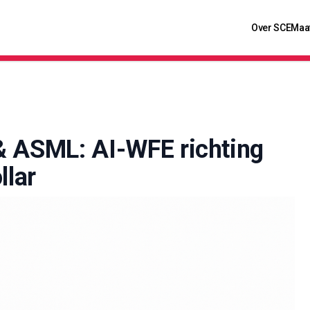
Over SCE
Maa
& ASML: AI-WFE richting
llar