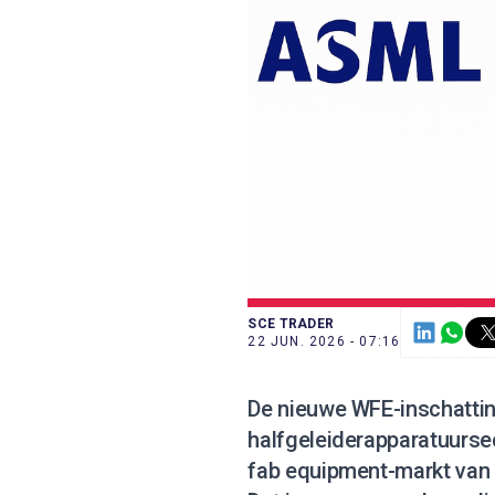
SCE TRADER
22 JUN. 2026 - 07:16
De nieuwe WFE-inschatting
halfgeleiderapparatuursect
fab equipment-markt van $