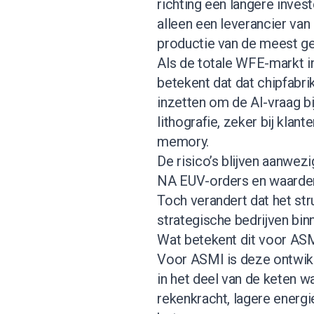
richting een langere inves
alleen een leverancier va
productie van de meest g
Als de totale WFE-markt in
betekent dat dat chipfabr
inzetten om de AI-vraag bi
lithografie, zeker bij klan
memory.
De risico’s blijven aanwezi
NA EUV-orders en waarderi
Toch verandert dat het str
strategische bedrijven bin
Wat betekent dit voor AS
Voor ASMI is deze ontwikk
in het deel van de keten w
rekenkracht, lagere energi