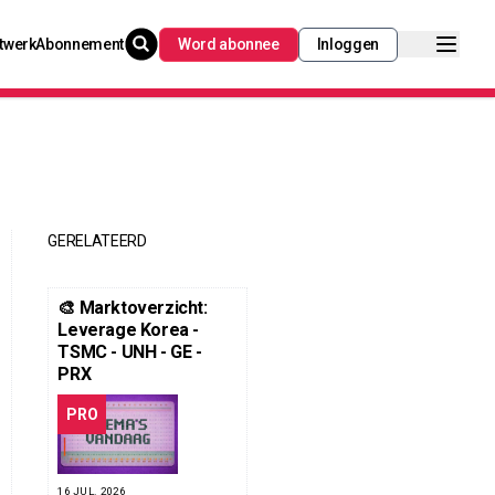
twerk
Abonnement
Word abonnee
Inloggen
GERELATEERD
🎨 Marktoverzicht:
Leverage Korea -
TSMC - UNH - GE -
PRX
PRO
16 JUL. 2026