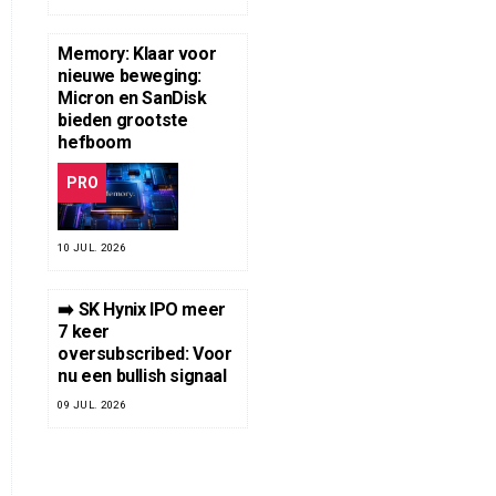
Memory: Klaar voor
nieuwe beweging:
Micron en SanDisk
bieden grootste
hefboom
PRO
10 JUL. 2026
➡️ SK Hynix IPO meer
7 keer
oversubscribed: Voor
nu een bullish signaal
09 JUL. 2026