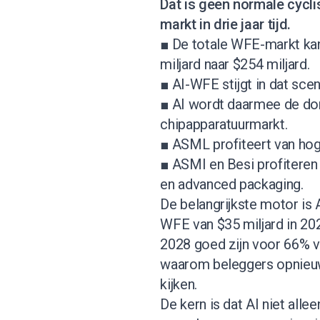
Dat is geen normale cycli
markt in drie jaar tijd.
■ De totale WFE-markt kan 
miljard naar $254 miljard.
■ AI-WFE stijgt in dat scen
■ AI wordt daarmee de do
chipapparatuurmarkt.
■ ASML profiteert van hog
■ ASMI en Besi profiteren
en advanced packaging.
De belangrijkste motor is A
WFE van $35 miljard in 202
2028 goed zijn voor 66% v
waarom beleggers opnieu
kijken.
De kern is dat AI niet alle