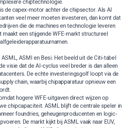
mplexere chiptechnologie.
s de capex-motor achter de chipsector. Als AI
ikanten veel meer moeten investeren, dan komt dat
 bedrijven die de machines en technologie leveren
t maakt een stijgende WFE-markt structureel
halfgeleiderapparatuurnamen.
or ASML, ASMI en Besi. Het beeld uit de Citi-tabel
 visie dat de AI-cyclus veel breder is dan alleen
tacenters. De echte investeringsgolf loopt via de
upply chain, waarbij chipapparatuur opnieuw een
ordt.
 omdat hogere WFE-uitgaven direct wijzen op
we chipcapaciteit. ASML blijft de centrale speler in
wanneer foundries, geheugenproducenten en logic-
opvoeren. De markt kijkt bij ASML vaak naar EUV,