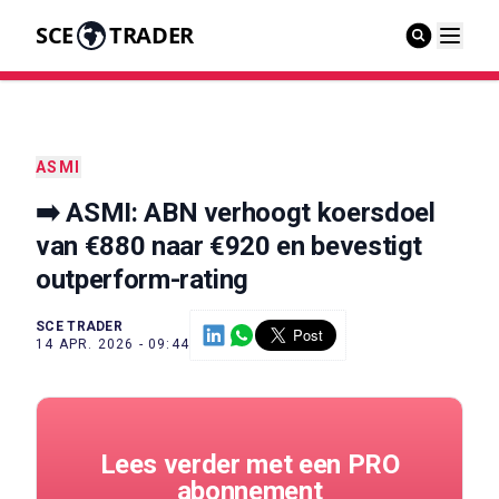
SCE
TRADER
ASMI
➡️ ASMI: ABN verhoogt koersdoel
van €880 naar €920 en bevestigt
outperform-rating
SCE TRADER
14 APR. 2026 - 09:44
Lees verder met een PRO
abonnement