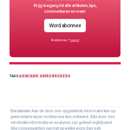
Krijg toegang tot alle artikelen, tips,
commentaren en meer
Word abonnee
Al abonnee..?
Log in
TAGS:
ASMI
ABN AMRO
BROKERS
Disclaimer
Aan de door ons opgestelde informatie kan op
geen enkele wijze rechten worden ontleend. Alle door ons
verstrekte informatie en analyses zijn geheel vrijblijvend.
Alle consequenties van het op welke wijze dan ook