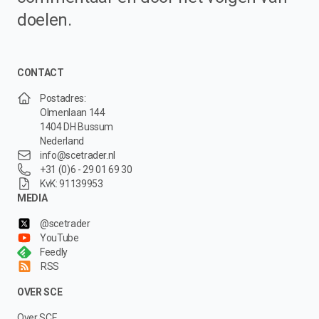
doelen.
CONTACT
Postadres:
Olmenlaan 144
1404 DH Bussum
Nederland
info@scetrader.nl
+31 (0)6 - 29 01 69 30
KvK: 91139953
MEDIA
@scetrader
YouTube
Feedly
RSS
OVER SCE
Over SCE