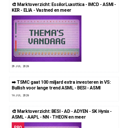
🎨 Marktoverzicht: EssilorLuxottica - IMCD - ASMI -
KER - ELIA - Vastned en meer
29 JUL. 2026
➡️ TSMC gaat 100 miljard extra investeren in VS:
Bullish voor lange trend ASML - BESI - ASMI
16 JUL. 2026
🎨 Marktoverzicht: BESI - AD - ADYEN - SK Hynix -
ASML - AAPL - NN - THEON en meer
PRO