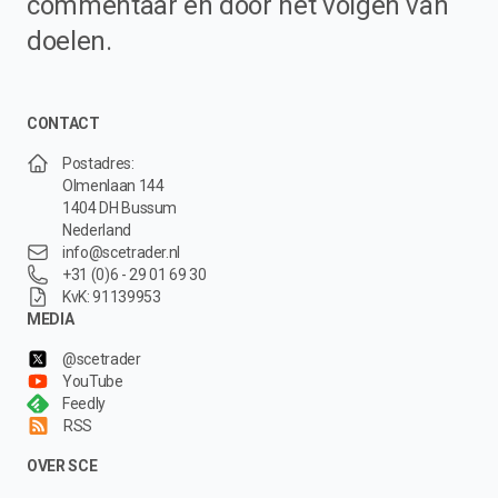
commentaar en door het volgen van
doelen.
CONTACT
Postadres:
Olmenlaan 144
1404 DH Bussum
Nederland
info@scetrader.nl
+31 (0)6 - 29 01 69 30
KvK: 91139953
MEDIA
@scetrader
YouTube
Feedly
RSS
OVER SCE