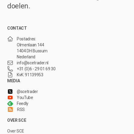
doelen.
CONTACT
Postadres:
Olmenlaan 144
1404 DH Bussum
Nederland
info@scetrader.nl
+31 (0)6 - 29 01 69 30
KvK: 91139953
MEDIA
@scetrader
YouTube
Feedly
RSS
OVER SCE
Over SCE