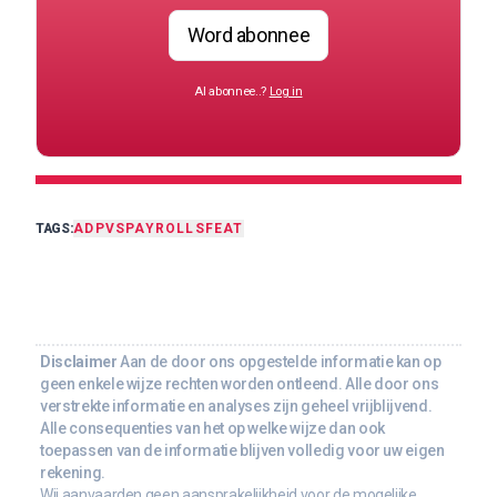
Word abonnee
Al abonnee..?
Log in
TAGS:
ADP
VS
PAYROLLS
FEAT
Disclaimer
Aan de door ons opgestelde informatie kan op
geen enkele wijze rechten worden ontleend. Alle door ons
verstrekte informatie en analyses zijn geheel vrijblijvend.
Alle consequenties van het op welke wijze dan ook
toepassen van de informatie blijven volledig voor uw eigen
rekening.
Wij aanvaarden geen aansprakelijkheid voor de mogelijke