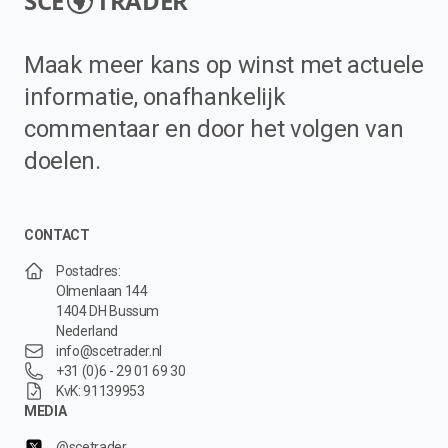
SCE
TRADER
Maak meer kans op winst met actuele
informatie, onafhankelijk
commentaar en door het volgen van
doelen.
CONTACT
Postadres:
Olmenlaan 144
1404 DH Bussum
Nederland
info@scetrader.nl
+31 (0)6 - 29 01 69 30
KvK: 91139953
MEDIA
@scetrader