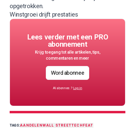
opgetrokken.
Winstgroei drijft prestaties
Lees verder met een PRO
abonnement
Krijg toegang tot alle artikelen, tips,
commentaren en meer
Word abonnee
Al abonnee..?
Log in
TAGS:
AANDELEN
WALL STREET
TECH
FEAT