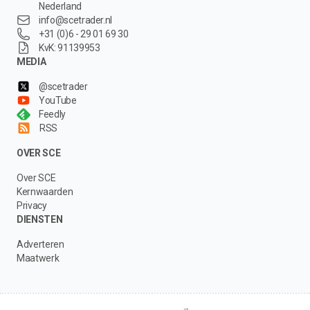
Nederland
info@scetrader.nl
+31 (0)6 - 29 01 69 30
KvK: 91139953
MEDIA
@scetrader
YouTube
Feedly
RSS
OVER SCE
Over SCE
Kernwaarden
Privacy
DIENSTEN
Adverteren
Maatwerk