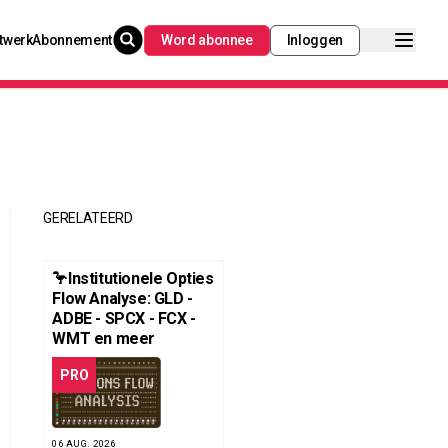
twerk
Abonnement
Word abonnee
Inloggen
GERELATEERD
🦩Institutionele Opties
Flow Analyse: GLD -
ADBE - SPCX - FCX -
WMT en meer
PRO
06 AUG. 2026