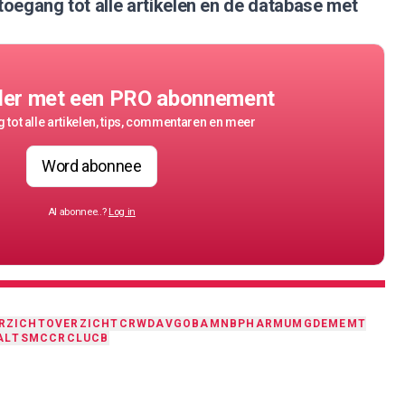
 toegang tot alle artikelen en de database met
der met een PRO abonnement
 tot alle artikelen, tips, commentaren en meer
Word abonnee
Al abonnee..?
Log in
RZICHT
OVERZICHT
CRWD
AVGO
BAMNB
PHARM
UMG
DEME
MT
AL
TSMC
CRCL
UCB