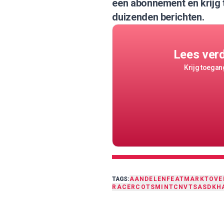
een abonnement
en krijg
duizenden berichten.
Lees ver
Krijg toegang
TAGS:
AANDELEN
FEAT
MARKTOVE
RACE
RCO
TSM
INTC
NVTS
ASDK
H