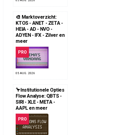
05 AUG. 2026
🎨 Marktoverzicht:
KTOS - ANET - ZETA -
HEIA - AD - NVO -
ADYEN - IFX - Zilver en
meer
PRO
05 AUG. 2026
🦩Institutionele Opties
Flow Analyse: QBTS -
SIRI - XLE - META -
AAPL en meer
PRO