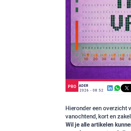
SCE TRADER
PRO
4 JUN. 2026 - 08:52
Hieronder een overzicht v
vanochtend, kort en zake
Wil je alle artikelen kun