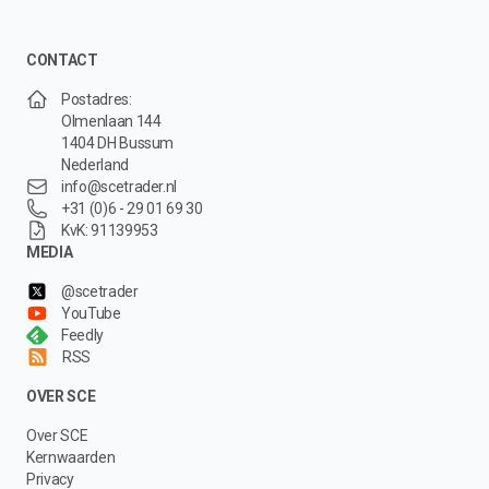
CONTACT
Postadres:
Olmenlaan 144
1404 DH Bussum
Nederland
info@scetrader.nl
+31 (0)6 - 29 01 69 30
KvK: 91139953
MEDIA
@scetrader
YouTube
Feedly
RSS
OVER SCE
Over SCE
Kernwaarden
Privacy