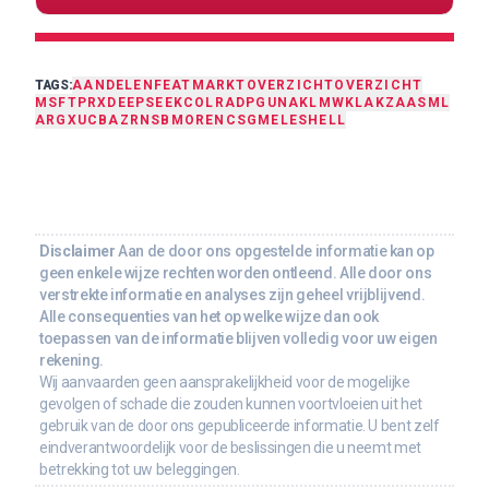
TAGS:
AANDELEN
FEAT
MARKTOVERZICHT
OVERZICHT
MSFT
PRX
DEEPSEEK
COLR
AD
PG
UNA
KLM
WKL
AKZA
ASML
ARGX
UCB
AZRN
SBMO
REN
CSG
MELE
SHELL
Disclaimer
Aan de door ons opgestelde informatie kan op
geen enkele wijze rechten worden ontleend. Alle door ons
verstrekte informatie en analyses zijn geheel vrijblijvend.
Alle consequenties van het op welke wijze dan ook
toepassen van de informatie blijven volledig voor uw eigen
rekening.
Wij aanvaarden geen aansprakelijkheid voor de mogelijke
gevolgen of schade die zouden kunnen voortvloeien uit het
gebruik van de door ons gepubliceerde informatie. U bent zelf
eindverantwoordelijk voor de beslissingen die u neemt met
betrekking tot uw beleggingen.