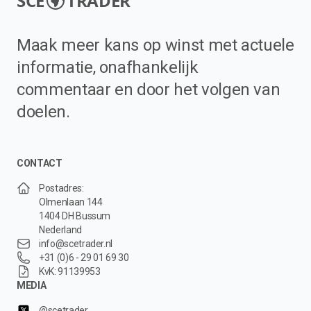
SCE
TRADER
Maak meer kans op winst met actuele
informatie, onafhankelijk
commentaar en door het volgen van
doelen.
CONTACT
Postadres:
Olmenlaan 144
1404 DH Bussum
Nederland
info@scetrader.nl
+31 (0)6 - 29 01 69 30
KvK: 91139953
MEDIA
@scetrader