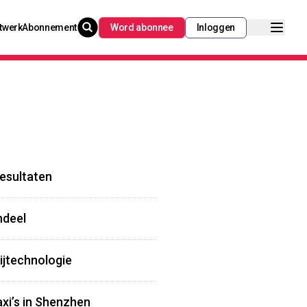
twerk
Abonnement
Word abonnee
Inloggen
resultaten
ndeel
ijtechnologie
xi’s in Shenzhen