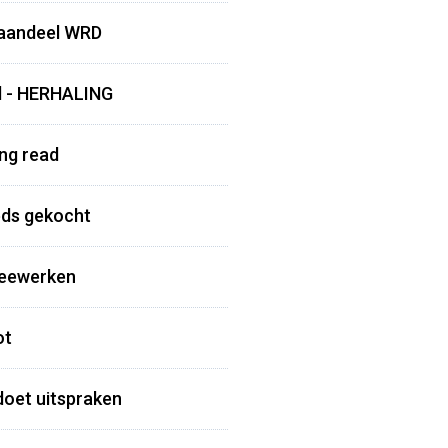
 aandeel WRD
ad - HERHALING
ong read
eeds gekocht
 meewerken
ot
doet uitspraken