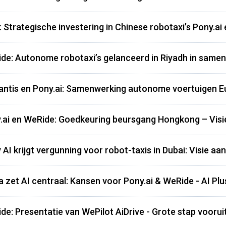
: Strategische investering in Chinese robotaxi’s Pony.ai 
de: Autonome robotaxi’s gelanceerd in Riyadh in same
lantis en Pony.ai: Samenwerking autonome voertuigen Eu
.ai en WeRide: Goedkeuring beursgang Hongkong – Visi
 AI krijgt vergunning voor robot-taxis in Dubai: Visie aa
a zet AI centraal: Kansen voor Pony.ai & WeRide - AI Plu
de: Presentatie van WePilot AiDrive - Grote stap voorui