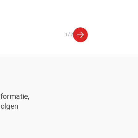
1 / 2
formatie,
volgen