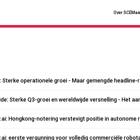
Over SCE
Maa
: Sterke operationele groei - Maar gemengde headline-
de: Sterke Q3-groei en wereldwijde versnelling - Het aa
.ai: Hongkong-notering verstevigt positie in autonome r
.ai: eerste vergunning voor volledig commerciële robota