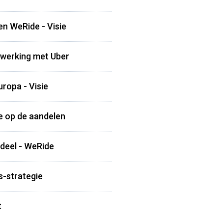
en WeRide - Visie
nwerking met Uber
ropa - Visie
e op de aandelen
ndeel - WeRide
s-strategie
t