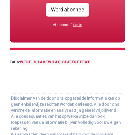
Word abonnee
Al abonnee..?
Log in
TAGS:
WERELDHAVE
WHA
Q CIJFERS
FEAT
Disclaimer
Aan de door ons opgestelde informatie kan op
geen enkele wijze rechten worden ontleend. Alle door ons
verstrekte informatie en analyses zijn geheel vrijblijvend.
Alle consequenties van het op welke wijze dan ook
toepassen van de informatie blijven volledig voor uw eigen
rekening.
Wij aanvaarden geen aansprakelijkheid voor de mogelijke