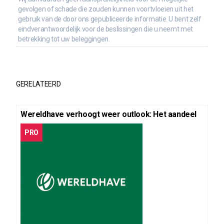
gevolgen of schade die zouden kunnen voortvloeien uit het
gebruik van de door ons gepubliceerde informatie. U bent zelf
eindverantwoordelijk voor de beslissingen die u neemt met
betrekking tot uw beleggingen.
GERELATEERD
Wereldhave verhoogt weer outlook: Het aandeel
PRO