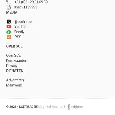
+31 (0)6 - 29 01 69 30
KvK: 91139953
MEDIA
@scetrader
YouTube
Feedly
RSS
OVER SCE
Over SCE
Kernwaarden
Privacy
DIENSTEN
Adverteren
Maatwerk
© 2026 - SCE TRADER
Design & development:
holybean