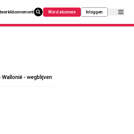
twerk
Abonnement
Word abonnee
Inloggen
 Wallonië - wegblijven