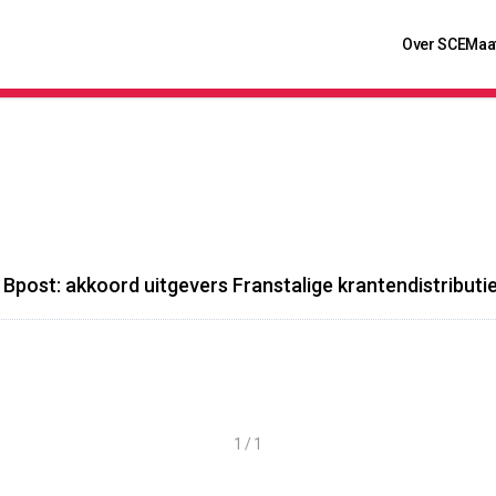
Over SCE
Maa
Bpost: akkoord uitgevers Franstalige krantendistributie
1 / 1