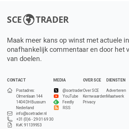
SCE
TRADER
Maak meer kans op winst met actuele in
onafhankelijk commentaar en door het 
van doelen.
CONTACT
MEDIA
OVER SCE
DIENSTEN
Postadres:
@scetrader
Over SCE
Adverteren
Olmenlaan 144
YouTube
Kernwaarden
Maatwerk
1404 DH Bussum
Feedly
Privacy
Nederland
RSS
info@scetrader.nl
+31 (0)6 - 29 01 69 30
KvK: 91139953