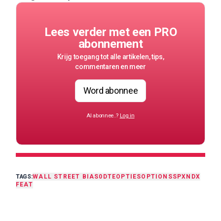
Lees verder met een PRO
abonnement
Krijg toegang tot alle artikelen, tips,
commentaren en meer
Word abonnee
Al abonnee..?
Log in
TAGS:
WALL STREET BIAS
0DTE
OPTIES
OPTIONS
SPX
NDX
FEAT