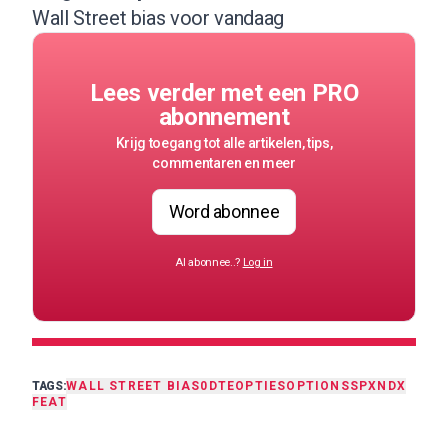
Wall Street bias voor vandaag
Lees verder met een PRO
abonnement
Krijg toegang tot alle artikelen, tips,
commentaren en meer
Word abonnee
Al abonnee..?
Log in
TAGS:
WALL STREET BIAS
0DTE
OPTIES
OPTIONS
SPX
NDX
FEAT