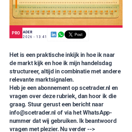
SCE TRADER
PRO
1 JUL. 2026 - 13:41
Het is een praktische inkijk in hoe ik naar
de markt kijk en hoe ik mijn handelsdag
structureer, altijd in combinatie met andere
relevante marktsignalen.
Heb je een abonnement op scetrader.nl en
vragen over deze rubriek, dan hoor ik die
graag. Stuur gerust een bericht naar
info@scetrader.nl
of via het WhatsApp-
nummer dat wij gebruiken. Ik beantwoord
vragen met plezier. Nu verder -->