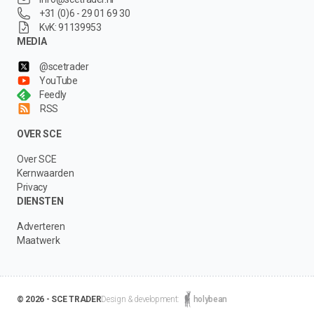
+31 (0)6 - 29 01 69 30
KvK: 91139953
MEDIA
@scetrader
YouTube
Feedly
RSS
OVER SCE
Over SCE
Kernwaarden
Privacy
DIENSTEN
Adverteren
Maatwerk
© 2026 - SCE TRADER
Design & development:
holybean