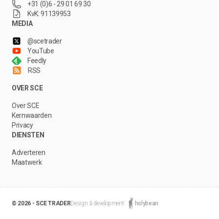
+31 (0)6 - 29 01 69 30
KvK: 91139953
MEDIA
@scetrader
YouTube
Feedly
RSS
OVER SCE
Over SCE
Kernwaarden
Privacy
DIENSTEN
Adverteren
Maatwerk
© 2026 - SCE TRADER
Design & development:
holybean