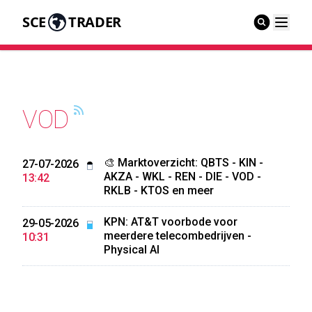
SCE
TRADER
VOD
🎨 Marktoverzicht: QBTS - KIN -
27-07-2026
AKZA - WKL - REN - DIE - VOD -
13:42
RKLB - KTOS en meer
KPN: AT&T voorbode voor
29-05-2026
meerdere telecombedrijven -
10:31
Physical AI