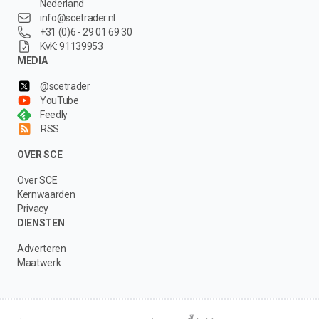
Nederland
info@scetrader.nl
+31 (0)6 - 29 01 69 30
KvK: 91139953
MEDIA
@scetrader
YouTube
Feedly
RSS
OVER SCE
Over SCE
Kernwaarden
Privacy
DIENSTEN
Adverteren
Maatwerk