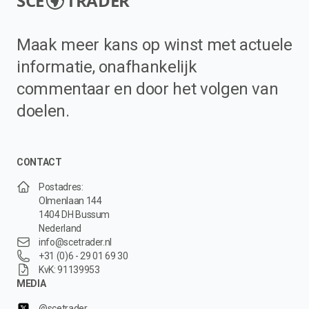
SCE
TRADER
Maak meer kans op winst met actuele
informatie, onafhankelijk
commentaar en door het volgen van
doelen.
CONTACT
Postadres:
Olmenlaan 144
1404 DH Bussum
Nederland
info@scetrader.nl
+31 (0)6 - 29 01 69 30
KvK: 91139953
MEDIA
@scetrader