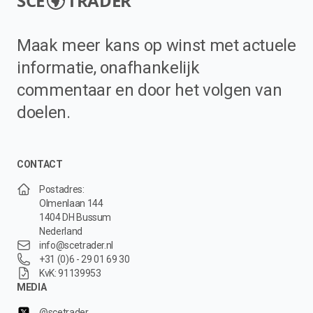
SCE
TRADER
Maak meer kans op winst met actuele
informatie, onafhankelijk
commentaar en door het volgen van
doelen.
CONTACT
Postadres:
Olmenlaan 144
1404 DH Bussum
Nederland
info@scetrader.nl
+31 (0)6 - 29 01 69 30
KvK: 91139953
MEDIA
@scetrader