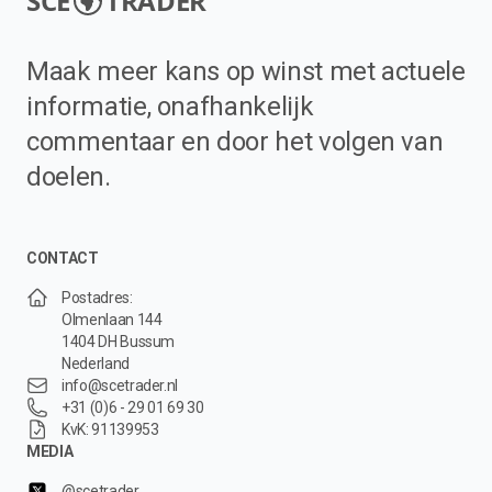
SCE
TRADER
Maak meer kans op winst met actuele
informatie, onafhankelijk
commentaar en door het volgen van
doelen.
CONTACT
Postadres:
Olmenlaan 144
1404 DH Bussum
Nederland
info@scetrader.nl
+31 (0)6 - 29 01 69 30
KvK: 91139953
MEDIA
@scetrader