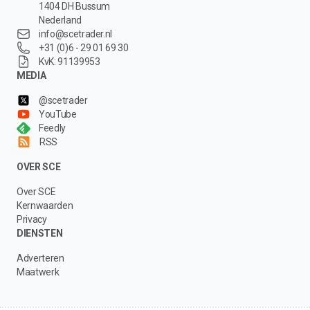
1404 DH Bussum
Nederland
info@scetrader.nl
+31 (0)6 - 29 01 69 30
KvK: 91139953
MEDIA
@scetrader
YouTube
Feedly
RSS
OVER SCE
Over SCE
Kernwaarden
Privacy
DIENSTEN
Adverteren
Maatwerk