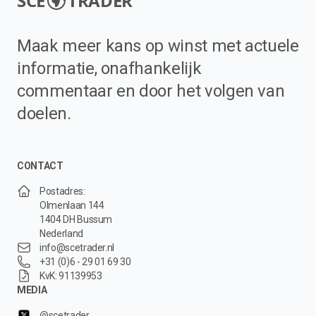
SCE
TRADER
Maak meer kans op winst met actuele
informatie, onafhankelijk
commentaar en door het volgen van
doelen.
CONTACT
Postadres:
Olmenlaan 144
1404 DH Bussum
Nederland
info@scetrader.nl
+31 (0)6 - 29 01 69 30
KvK: 91139953
MEDIA
@scetrader