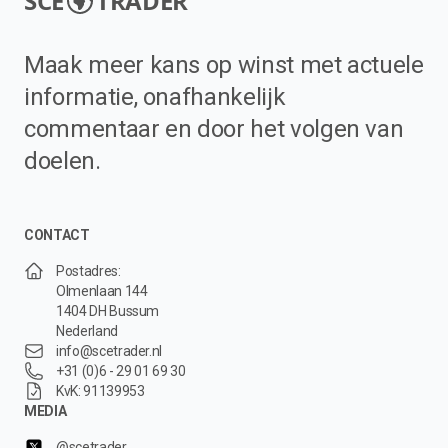
SCE
TRADER
Maak meer kans op winst met actuele
informatie, onafhankelijk
commentaar en door het volgen van
doelen.
CONTACT
Postadres:
Olmenlaan 144
1404 DH Bussum
Nederland
info@scetrader.nl
+31 (0)6 - 29 01 69 30
KvK: 91139953
MEDIA
@scetrader