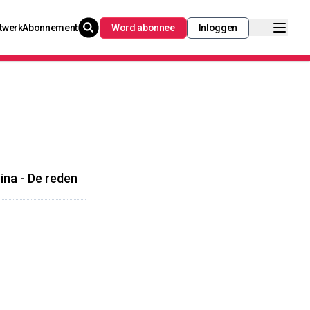
twerk
Abonnement
Word abonnee
Inloggen
ina - De reden