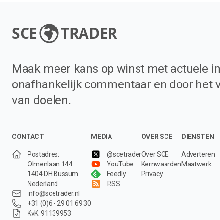
SCE
TRADER
Maak meer kans op winst met actuele in
onafhankelijk commentaar en door het 
van doelen.
CONTACT
MEDIA
OVER SCE
DIENSTEN
Postadres:
@scetrader
Over SCE
Adverteren
Olmenlaan 144
YouTube
Kernwaarden
Maatwerk
1404 DH Bussum
Feedly
Privacy
Nederland
RSS
info@scetrader.nl
+31 (0)6 - 29 01 69 30
KvK: 91139953