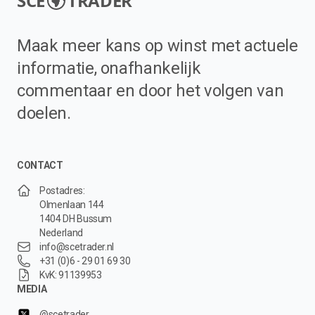
SCE
TRADER
Maak meer kans op winst met actuele
informatie, onafhankelijk
commentaar en door het volgen van
doelen.
CONTACT
Postadres:
Olmenlaan 144
1404 DH Bussum
Nederland
info@scetrader.nl
+31 (0)6 - 29 01 69 30
KvK: 91139953
MEDIA
@scetrader