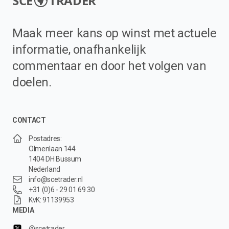
SCE
TRADER
Maak meer kans op winst met actuele
informatie, onafhankelijk
commentaar en door het volgen van
doelen.
CONTACT
Postadres:
Olmenlaan 144
1404 DH Bussum
Nederland
info@scetrader.nl
+31 (0)6 - 29 01 69 30
KvK: 91139953
MEDIA
@scetrader