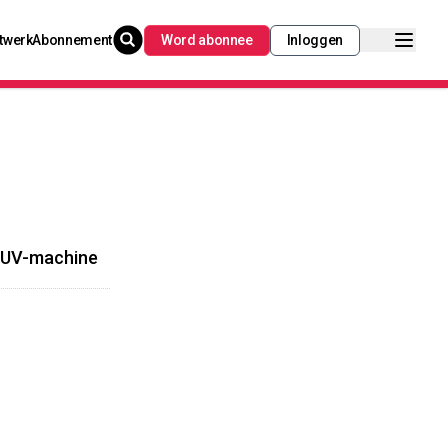
twerk
Abonnement
Word abonnee
Inloggen
 EUV-machine