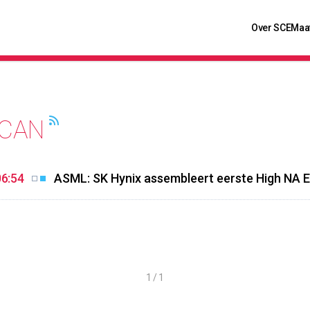
Over SCE
Maa
CAN
06:54
ASML: SK Hynix assembleert eerste High NA
1 / 1