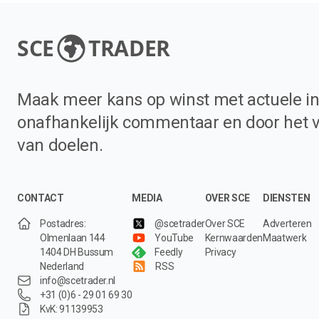
SCE
TRADER
Maak meer kans op winst met actuele in
onafhankelijk commentaar en door het 
van doelen.
CONTACT
MEDIA
OVER SCE
DIENSTEN
Postadres:
@scetrader
Over SCE
Adverteren
Olmenlaan 144
YouTube
Kernwaarden
Maatwerk
1404 DH Bussum
Feedly
Privacy
Nederland
RSS
info@scetrader.nl
+31 (0)6 - 29 01 69 30
KvK: 91139953