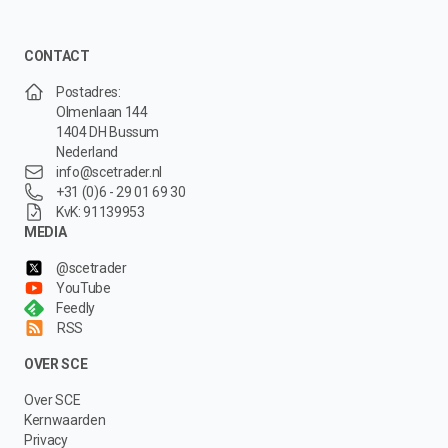
CONTACT
Postadres:
Olmenlaan 144
1404 DH Bussum
Nederland
info@scetrader.nl
+31 (0)6 - 29 01 69 30
KvK: 91139953
MEDIA
@scetrader
YouTube
Feedly
RSS
OVER SCE
Over SCE
Kernwaarden
Privacy