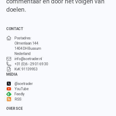
commentaar en door het volgen van
doelen.
CONTACT
Postadres:
Olmenlaan 144
1404 DH Bussum
Nederland
info@scetrader.nl
+31 (0)6 - 29 01 69 30
KvK: 91139953
MEDIA
@scetrader
YouTube
Feedly
RSS
OVER SCE