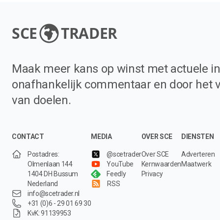
SCE
TRADER
Maak meer kans op winst met actuele in
onafhankelijk commentaar en door het 
van doelen.
CONTACT
MEDIA
OVER SCE
DIENSTEN
Postadres:
@scetrader
Over SCE
Adverteren
Olmenlaan 144
YouTube
Kernwaarden
Maatwerk
1404 DH Bussum
Feedly
Privacy
Nederland
RSS
info@scetrader.nl
+31 (0)6 - 29 01 69 30
KvK: 91139953