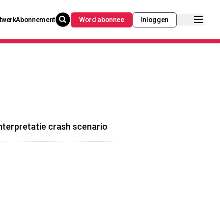
twerk
Abonnement
Word abonnee
Inloggen
terpretatie crash scenario