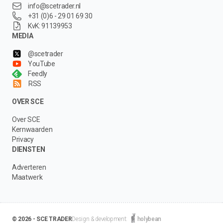
info@scetrader.nl
+31 (0)6 - 29 01 69 30
KvK: 91139953
MEDIA
@scetrader
YouTube
Feedly
RSS
OVER SCE
Over SCE
Kernwaarden
Privacy
DIENSTEN
Adverteren
Maatwerk
© 2026 - SCE TRADER
Design & development:
holybean