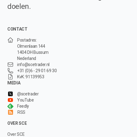
doelen.
CONTACT
Postadres:
Olmenlaan 144
1404 DH Bussum
Nederland
info@scetrader.nl
+31 (0)6 - 29 01 69 30
KvK: 91139953
MEDIA
@scetrader
YouTube
Feedly
RSS
OVER SCE
Over SCE