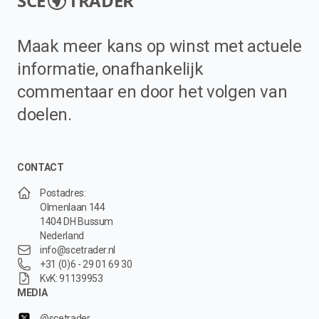
SCE
TRADER
Maak meer kans op winst met actuele
informatie, onafhankelijk
commentaar en door het volgen van
doelen.
CONTACT
Postadres:
Olmenlaan 144
1404 DH Bussum
Nederland
info@scetrader.nl
+31 (0)6 - 29 01 69 30
KvK: 91139953
MEDIA
@scetrader