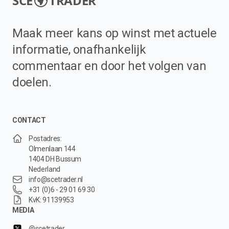
SCE
TRADER
Maak meer kans op winst met actuele
informatie, onafhankelijk
commentaar en door het volgen van
doelen.
CONTACT
Postadres:
Olmenlaan 144
1404 DH Bussum
Nederland
info@scetrader.nl
+31 (0)6 - 29 01 69 30
KvK: 91139953
MEDIA
@scetrader