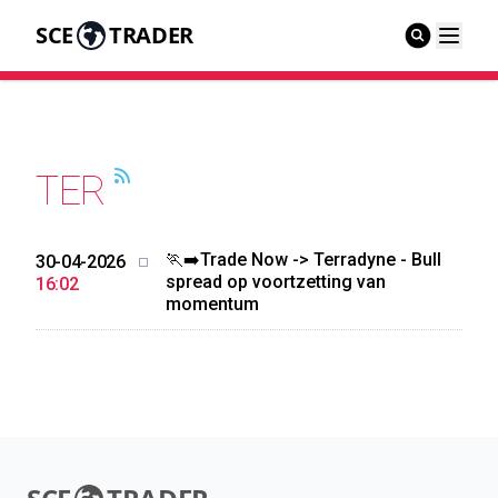
SCE
TRADER
TER
🏃‍➡️Trade Now -> Terradyne - Bull
30-04-2026
spread op voortzetting van
16:02
momentum