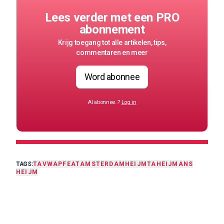
Lees verder met een PRO
abonnement
Krijg toegang tot alle artikelen, tips,
commentaren en meer
Word abonnee
Al abonnee..?
Log in
TAGS:
TA
VWAP
FEAT
AMSTERDAM
HEIJMTA
HEIJMANS
HEIJM