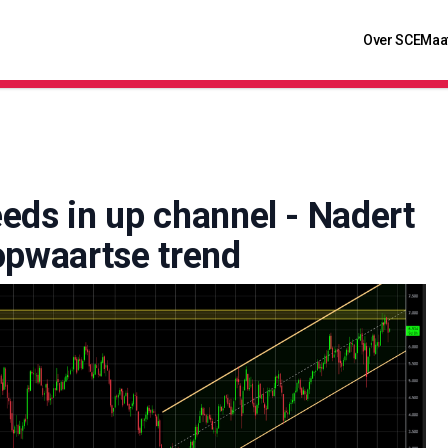
Over SCE
Maa
eds in up channel - Nadert
opwaartse trend