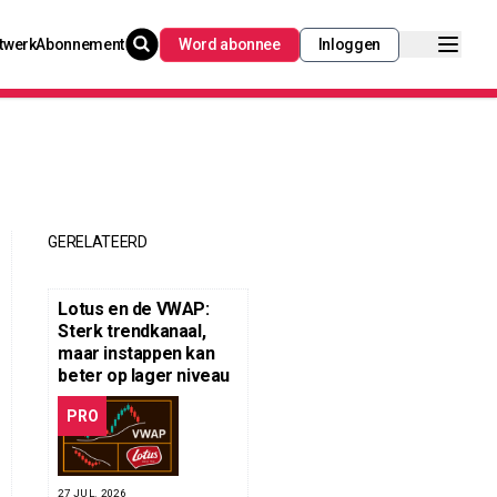
twerk
Abonnement
Word abonnee
Inloggen
GERELATEERD
Lotus en de VWAP:
Sterk trendkanaal,
maar instappen kan
beter op lager niveau
PRO
27 JUL. 2026