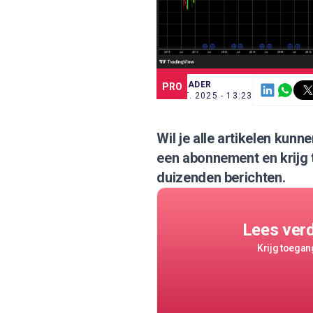
SCE TRADER
PRO
29 OKT. 2025 - 13:23
Wil je alle artikelen kun
een abonnement
en krijg
duizenden berichten.
Lees ver
Krijg toegang