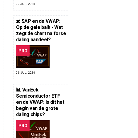
09 JUL. 2026
✖️ SAP en de VWAP:
Op de gele balk - Wat
zegt de chart na forse
daling aandeel?
PRO
03 JUL. 2026
📊 VanEck
Semiconductor ETF
en de VWAP: Is dit het
begin van de grote
daling chips?
PRO