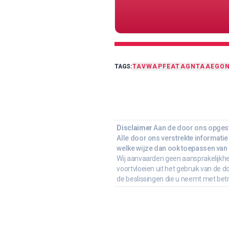
TAGS:
TA
VWAP
FEAT
AGNTA
AEGO
Disclaimer
Aan de door ons opgeste
Alle door ons verstrekte informatie 
welke wijze dan ook toepassen van d
Wij aanvaarden geen aansprakelijkhe
voortvloeien uit het gebruik van de d
de beslissingen die u neemt met bet