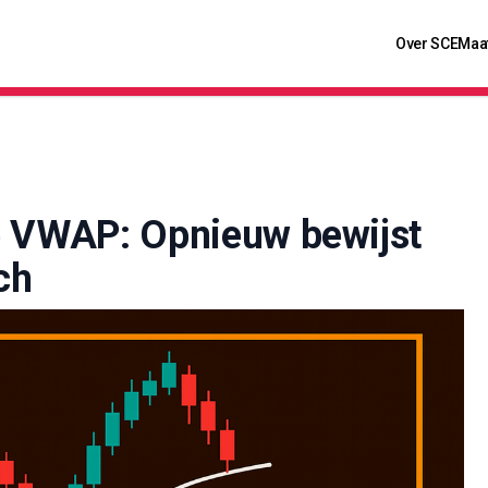
Over SCE
Maa
e VWAP: Opnieuw bewijst
ch