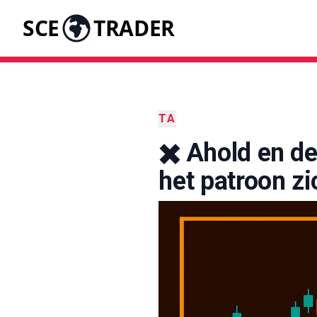
SCE
TRADER
TA
✖️ Ahold en d
het patroon zi