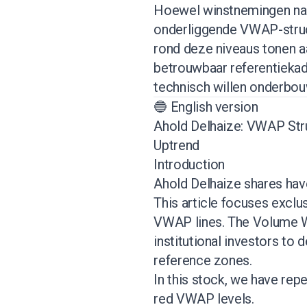
Hoewel winstnemingen na de
onderliggende VWAP-struct
rond deze niveaus tonen aa
betrouwbaar referentieka
technisch willen onderbo
🔵 English version
Ahold Delhaize: VWAP Str
Uptrend
Introduction
Ahold Delhaize shares hav
This article focuses exclus
VWAP lines. The Volume W
institutional investors to
reference zones.
In this stock, we have rep
red VWAP levels.