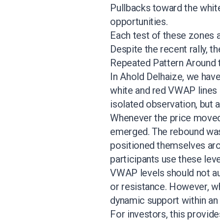
Pullbacks toward the whit
opportunities.
Each test of these zones a
Despite the recent rally, 
Repeated Pattern Around
In Ahold Delhaize, we hav
white and red VWAP lines 
isolated observation, but a
Whenever the price moved
emerged. The rebound was 
positioned themselves aro
participants use these lev
VWAP levels should not aut
or resistance. However, wh
dynamic support within an 
For investors, this provid