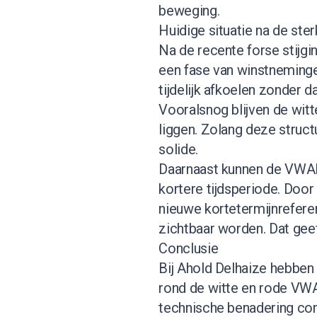
beweging.
Huidige situatie na de ster
Na de recente forse stijgi
een fase van winstneminge
tijdelijk afkoelen zonder d
Vooralsnog blijven de witt
liggen. Zolang deze structu
solide.
Daarnaast kunnen de VWAP
kortere tijdsperiode. Door
nieuwe kortetermijnrefere
zichtbaar worden. Dat geeft
Conclusie
Bij Ahold Delhaize hebb
rond de witte en rode VW
technische benadering con