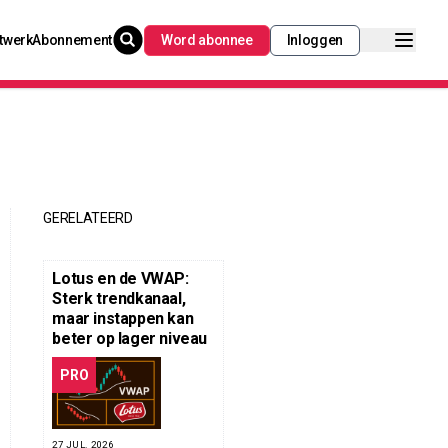
twerk
Abonnement
Word abonnee
Inloggen
GERELATEERD
Lotus en de VWAP:
Sterk trendkanaal,
maar instappen kan
beter op lager niveau
PRO
27 JUL. 2026