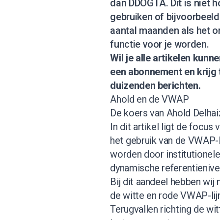
dan DDOGTA. Dit is niet h
gebruiken of bijvoorbeeld
aantal maanden als het o
functie voor je worden.
Wil je alle artikelen kun
een abonnement
en krijg
duizenden berichten.
Ahold en de VWAP
De koers van Ahold Delhai
In dit artikel ligt de focu
het gebruik van de VWAP-l
worden door institutionele
dynamische referentienivea
Bij dit aandeel hebben wij
de witte en rode VWAP-lij
Terugvallen richting de wi