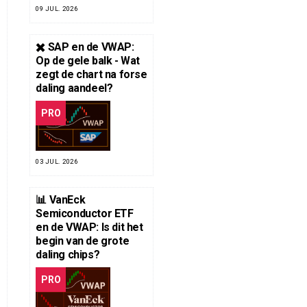
09 JUL. 2026
✖️ SAP en de VWAP:
Op de gele balk - Wat
zegt de chart na forse
daling aandeel?
PRO
03 JUL. 2026
📊 VanEck
Semiconductor ETF
en de VWAP: Is dit het
begin van de grote
daling chips?
PRO