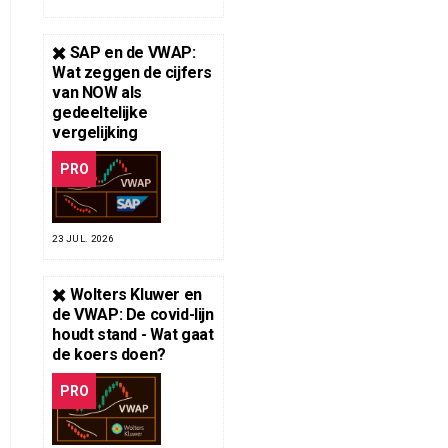
✖️ SAP en de VWAP:
Wat zeggen de cijfers
van NOW als
gedeeltelijke
vergelijking
PRO
23 JUL. 2026
✖️ Wolters Kluwer en
de VWAP: De covid-lijn
houdt stand - Wat gaat
de koers doen?
PRO