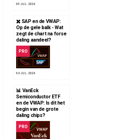
09 JUL. 2026
✖️ SAP en de VWAP:
Op de gele balk - Wat
zegt de chart na forse
daling aandeel?
PRO
03 JUL. 2026
📊 VanEck
Semiconductor ETF
en de VWAP: Is dit het
begin van de grote
daling chips?
PRO