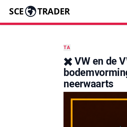
SCE
TRADER
TA
✖️ VW en de 
bodemvorming 
neerwaarts