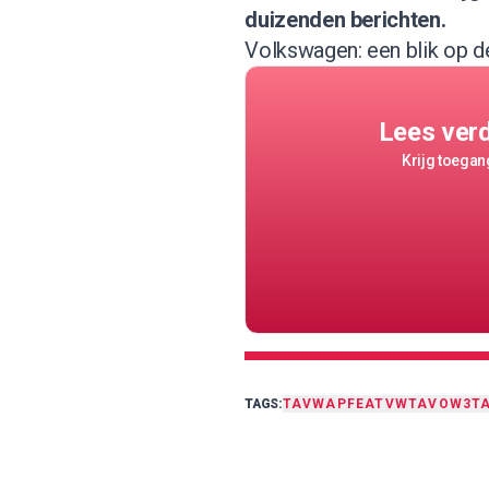
duizenden berichten.
Volkswagen: een blik op d
Lees ver
Krijg toegang
TAGS:
TA
VWAP
FEAT
VWTA
VOW3T