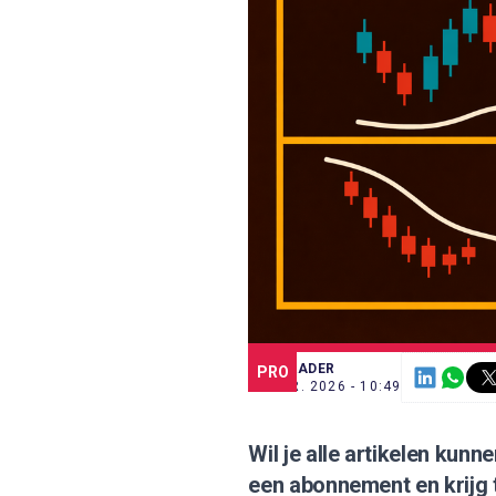
SCE TRADER
PRO
21 APR. 2026 - 10:49
Wil je alle artikelen kun
een abonnement
en krijg