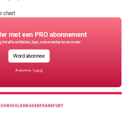
e chart
der met een PRO abonnement
 tot alle artikelen, tips, commentaren en meer
Word abonnee
Al abonnee..?
Log in
A
VOW3
VOLKSWAGEN
FRANKFURT