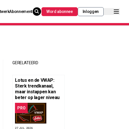
twerk
Abonnement
Word abonnee
Inloggen
GERELATEERD
Lotus en de VWAP:
Sterk trendkanaal,
maar instappen kan
beter op lager niveau
PRO
27 JUL. 2026