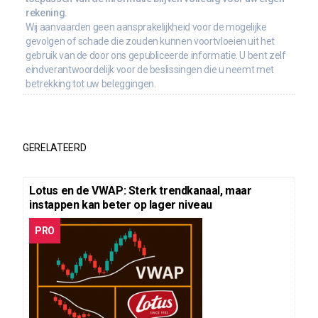
rekening.
Wij aanvaarden geen aansprakelijkheid voor de mogelijke
gevolgen of schade die zouden kunnen voortvloeien uit het
gebruik van de door ons gepubliceerde informatie. U bent zelf
eindverantwoordelijk voor de beslissingen die u neemt met
betrekking tot uw beleggingen.
GERELATEERD
Lotus en de VWAP: Sterk trendkanaal, maar
instappen kan beter op lager niveau
PRO