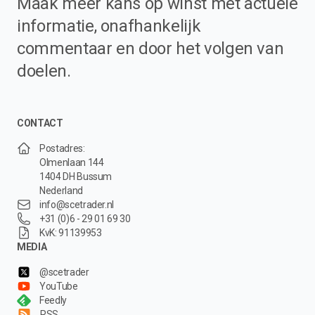
Maak meer kans op winst met actuele
informatie, onafhankelijk
commentaar en door het volgen van
doelen.
CONTACT
Postadres:
Olmenlaan 144
1404 DH Bussum
Nederland
info@scetrader.nl
+31 (0)6 - 29 01 69 30
KvK: 91139953
MEDIA
@scetrader
YouTube
Feedly
RSS