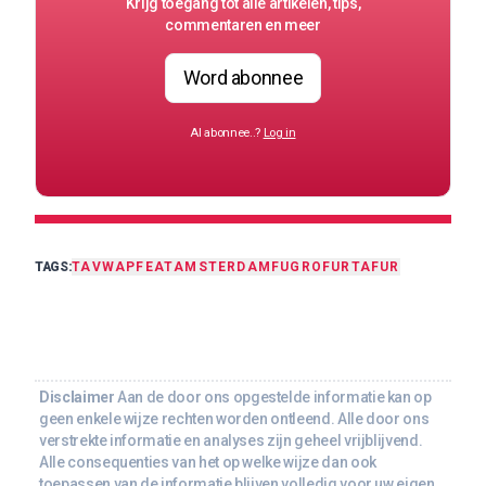
Krijg toegang tot alle artikelen, tips,
commentaren en meer
Word abonnee
Al abonnee..?
Log in
TAGS:
TA
VWAP
FEAT
AMSTERDAM
FUGRO
FURTA
FUR
Disclaimer
Aan de door ons opgestelde informatie kan op
geen enkele wijze rechten worden ontleend. Alle door ons
verstrekte informatie en analyses zijn geheel vrijblijvend.
Alle consequenties van het op welke wijze dan ook
toepassen van de informatie blijven volledig voor uw eigen