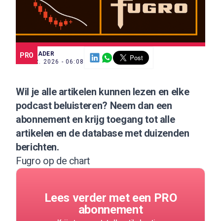
SCE TRADER
PRO
20 APR. 2026 - 06:08
Wil je alle artikelen kunnen lezen en elke
podcast beluisteren?
Neem dan een
abonnement
en krijg toegang tot alle
artikelen en de database met duizenden
berichten.
Fugro op de chart
Lees verder met een PRO
abonnement