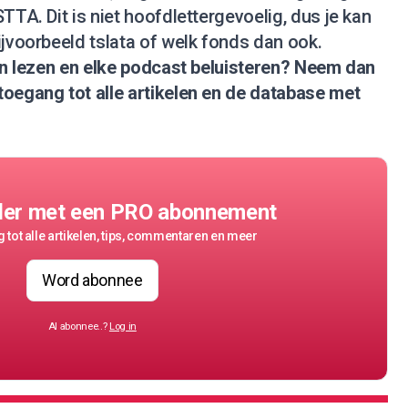
TTA. Dit is niet hoofdlettergevoelig, dus je kan
ijvoorbeeld tslata of welk fonds dan ook.
nen lezen en elke podcast beluisteren?
Neem dan
 toegang tot alle artikelen en de database met
der met een PRO abonnement
 tot alle artikelen, tips, commentaren en meer
Word abonnee
Al abonnee..?
Log in