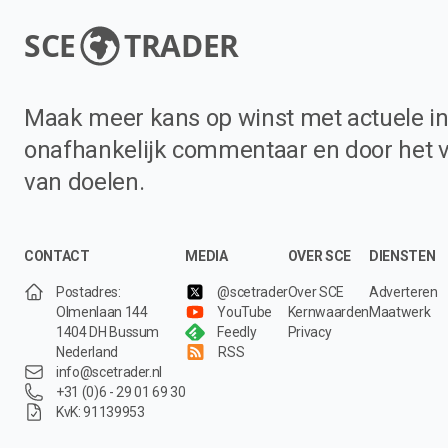
SCE
TRADER
Maak meer kans op winst met actuele in
onafhankelijk commentaar en door het 
van doelen.
CONTACT
MEDIA
OVER SCE
DIENSTEN
Postadres:
@scetrader
Over SCE
Adverteren
Olmenlaan 144
YouTube
Kernwaarden
Maatwerk
1404 DH Bussum
Feedly
Privacy
Nederland
RSS
info@scetrader.nl
+31 (0)6 - 29 01 69 30
KvK: 91139953