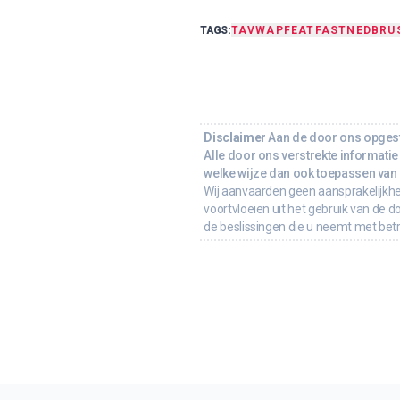
TAGS:
TA
VWAP
FEAT
FASTNED
BRU
Disclaimer
Aan de door ons opgeste
Alle door ons verstrekte informatie 
welke wijze dan ook toepassen van d
Wij aanvaarden geen aansprakelijkhe
voortvloeien uit het gebruik van de d
de beslissingen die u neemt met bet