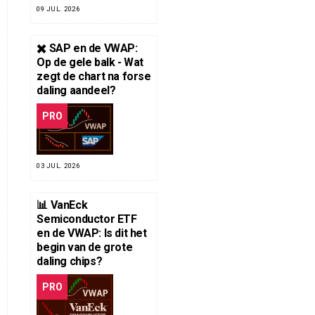
09 JUL. 2026
✖️ SAP en de VWAP:
Op de gele balk - Wat
zegt de chart na forse
daling aandeel?
PRO
03 JUL. 2026
📊 VanEck
Semiconductor ETF
en de VWAP: Is dit het
begin van de grote
daling chips?
PRO