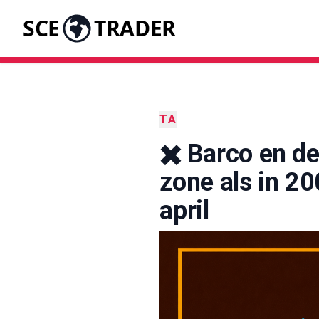
SCE
TRADER
TA
✖️ Barco en d
zone als in 20
april