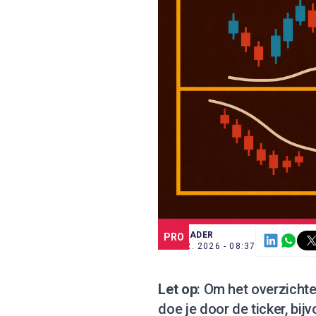
SCE TRADER
PRO
20 APR. 2026 - 08:37
Let op
: Om het overzichte
doe je door de ticker, bij