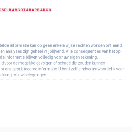
SSEL
BARCOTA
BAR
BARCO
lde informatie kan op geen enkele wijze rechten worden ontleend.
en analyses zijn geheel vrijblijvend. Alle consequenties van het op
e informatie blijven volledig voor uw eigen rekening.
id voor de mogelijke gevolgen of schade die zouden kunnen
oor ons gepubliceerde informatie. U bent zelf eindverantwoordelijk voor
rekking tot uw beleggingen.