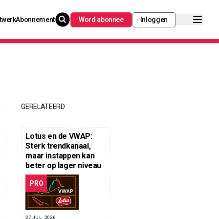
twerk
Abonnement
Word abonnee
Inloggen
GERELATEERD
Lotus en de VWAP:
Sterk trendkanaal,
maar instappen kan
beter op lager niveau
PRO
27 JUL. 2026