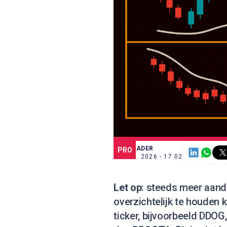
SCE TRADER
PRO
19 FEB. 2026 - 17:02
Let op
: steeds meer aan
overzichtelijk te houden k
ticker, bijvoorbeeld DDOG,