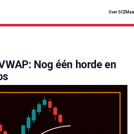
Over SCE
Maa
e VWAP: Nog één horde en
os