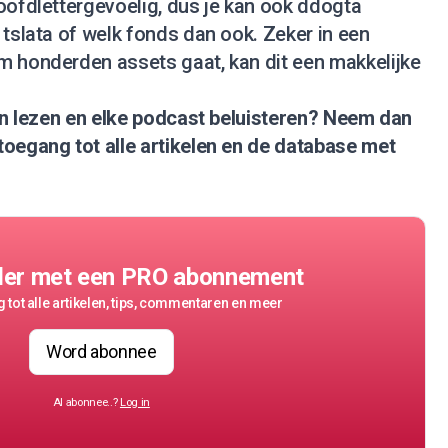
oofdlettergevoelig, dus je kan ook ddogta
 tslata of welk fonds dan ook. Zeker in een
m honderden assets gaat, kan dit een makkelijke
nen lezen en elke podcast beluisteren?
Neem dan
 toegang tot alle artikelen en de database met
der met een PRO abonnement
 tot alle artikelen, tips, commentaren en meer
Word abonnee
Al abonnee..?
Log in