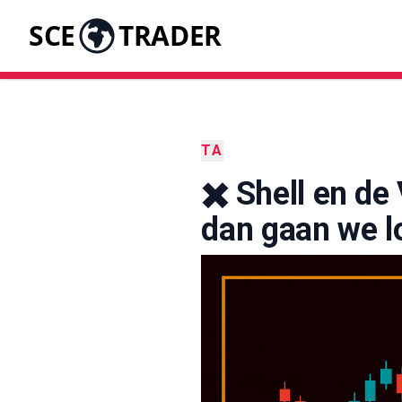
SCE
TRADER
TA
✖️ Shell en d
dan gaan we l