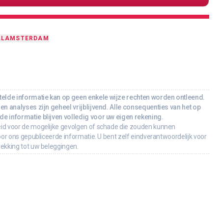
LL
AMSTERDAM
lde informatie kan op geen enkele wijze rechten worden ontleend.
en analyses zijn geheel vrijblijvend. Alle consequenties van het op
e informatie blijven volledig voor uw eigen rekening.
id voor de mogelijke gevolgen of schade die zouden kunnen
oor ons gepubliceerde informatie. U bent zelf eindverantwoordelijk voor
rekking tot uw beleggingen.