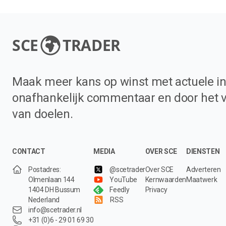
SCE
TRADER
Maak meer kans op winst met actuele in
onafhankelijk commentaar en door het 
van doelen.
CONTACT
MEDIA
OVER SCE
DIENSTEN
Postadres:
@scetrader
Over SCE
Adverteren
Olmenlaan 144
YouTube
Kernwaarden
Maatwerk
1404 DH Bussum
Feedly
Privacy
Nederland
RSS
info@scetrader.nl
+31 (0)6 - 29 01 69 30