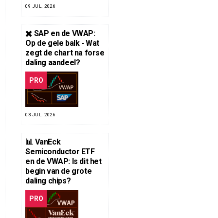
09 JUL. 2026
✖️ SAP en de VWAP:
Op de gele balk - Wat
zegt de chart na forse
daling aandeel?
PRO
03 JUL. 2026
📊 VanEck
Semiconductor ETF
en de VWAP: Is dit het
begin van de grote
daling chips?
PRO