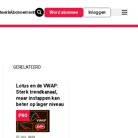
twerk
Abonnement
Word abonnee
Inloggen
GERELATEERD
Lotus en de VWAP:
Sterk trendkanaal,
maar instappen kan
beter op lager niveau
PRO
27 JUL. 2026