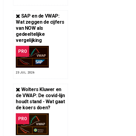
✖️ SAP en de VWAP:
Wat zeggen de cijfers
van NOW als
gedeeltelijke
vergelijking
PRO
23 JUL. 2026
✖️ Wolters Kluwer en
de VWAP: De covid-lijn
houdt stand - Wat gaat
de koers doen?
PRO