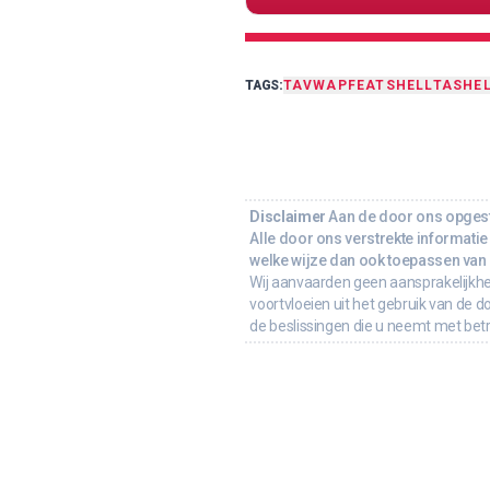
TAGS:
TA
VWAP
FEAT
SHELLTA
SHE
Disclaimer
Aan de door ons opgeste
Alle door ons verstrekte informatie 
welke wijze dan ook toepassen van d
Wij aanvaarden geen aansprakelijkhe
voortvloeien uit het gebruik van de d
de beslissingen die u neemt met bet