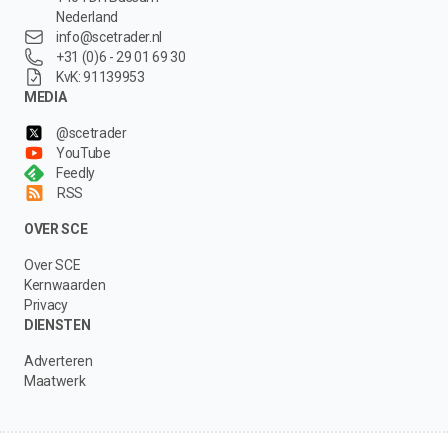
Nederland
info@scetrader.nl
+31 (0)6 - 29 01 69 30
KvK: 91139953
MEDIA
@scetrader
YouTube
Feedly
RSS
OVER SCE
Over SCE
Kernwaarden
Privacy
DIENSTEN
Adverteren
Maatwerk