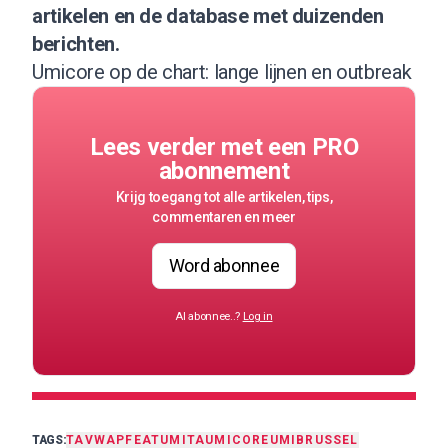
artikelen en de database met duizenden
berichten.
Umicore op de chart: lange lijnen en outbreak
Lees verder met een PRO
abonnement
Krijg toegang tot alle artikelen, tips,
commentaren en meer
Word abonnee
Al abonnee..?
Log in
TAGS:
TA
VWAP
FEAT
UMITA
UMICORE
UMI
BRUSSEL