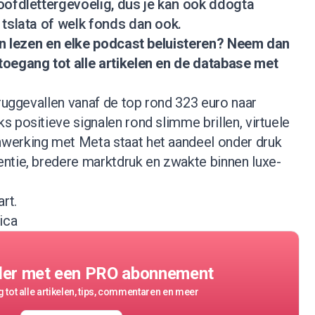
oofdlettergevoelig, dus je kan ook ddogta
 tslata of welk fonds dan ook.
nen lezen en elke podcast beluisteren?
Neem dan
 toegang tot alle artikelen en de database met
eruggevallen vanaf de top rond 323 euro naar
 positieve signalen rond slimme brillen, virtuele
werking met Meta staat het aandeel onder druk
ntie, bredere marktdruk en zwakte binnen luxe-
rt.
ica
der met een PRO abonnement
 tot alle artikelen, tips, commentaren en meer