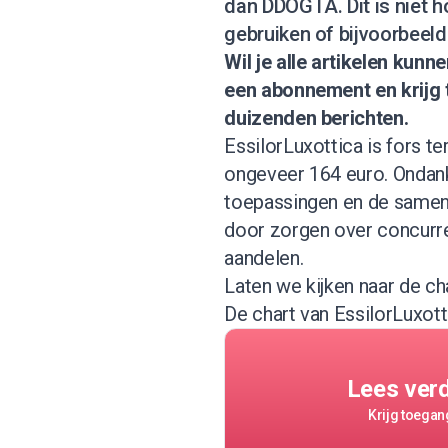
dan DDOGTA. Dit is niet h
gebruiken of bijvoorbeeld
Wil je alle artikelen kun
een abonnement
en krijg
duizenden berichten.
EssilorLuxottica is fors t
ongeveer 164 euro. Ondanks
toepassingen en de samen
door zorgen over concurre
aandelen.
Laten we kijken naar de cha
De chart van EssilorLuxott
Lees ver
Krijg toegang