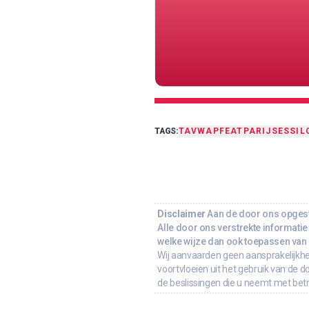
TAGS:
TA
VWAP
FEAT
PARIJS
ESSIL
Disclaimer
Aan de door ons opgeste
Alle door ons verstrekte informatie 
welke wijze dan ook toepassen van d
Wij aanvaarden geen aansprakelijkhe
voortvloeien uit het gebruik van de d
de beslissingen die u neemt met bet