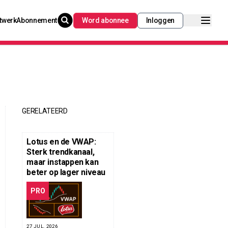
twerk
Abonnement
Word abonnee
Inloggen
GERELATEERD
Lotus en de VWAP:
Sterk trendkanaal,
maar instappen kan
beter op lager niveau
PRO
27 JUL. 2026