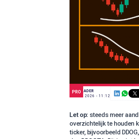
SCE TRADER
PRO
12 MEI 2026 - 11:12
Let op
: steeds meer aan
overzichtelijk te houden k
ticker, bijvoorbeeld DDOG,