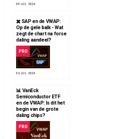
09 JUL. 2026
✖️ SAP en de VWAP:
Op de gele balk - Wat
zegt de chart na forse
daling aandeel?
PRO
03 JUL. 2026
📊 VanEck
Semiconductor ETF
en de VWAP: Is dit het
begin van de grote
daling chips?
PRO