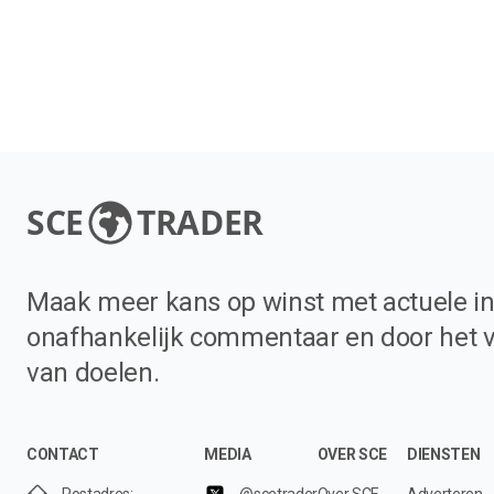
SCE
TRADER
Maak meer kans op winst met actuele in
onafhankelijk commentaar en door het 
van doelen.
CONTACT
MEDIA
OVER SCE
DIENSTEN
Postadres:
@scetrader
Over SCE
Adverteren