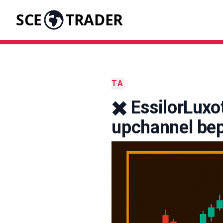
SCE
TRADER
TA
✖️ EssilorLux
upchannel bep