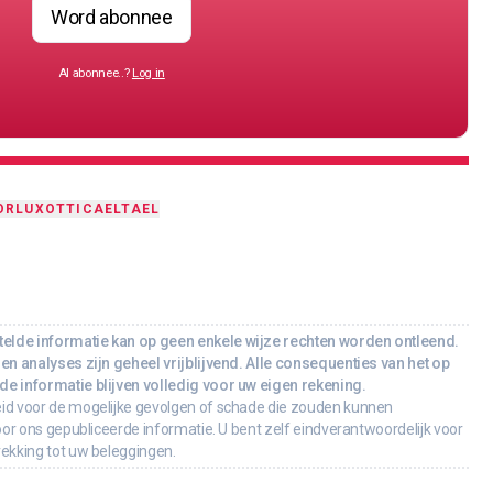
Word abonnee
Al abonnee..?
Log in
ORLUXOTTICA
ELTA
EL
lde informatie kan op geen enkele wijze rechten worden ontleend.
en analyses zijn geheel vrijblijvend. Alle consequenties van het op
e informatie blijven volledig voor uw eigen rekening.
id voor de mogelijke gevolgen of schade die zouden kunnen
oor ons gepubliceerde informatie. U bent zelf eindverantwoordelijk voor
rekking tot uw beleggingen.