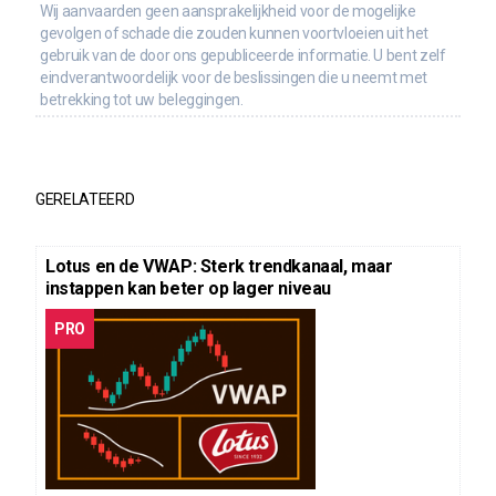
Wij aanvaarden geen aansprakelijkheid voor de mogelijke
gevolgen of schade die zouden kunnen voortvloeien uit het
gebruik van de door ons gepubliceerde informatie. U bent zelf
eindverantwoordelijk voor de beslissingen die u neemt met
betrekking tot uw beleggingen.
GERELATEERD
Lotus en de VWAP: Sterk trendkanaal, maar
instappen kan beter op lager niveau
PRO