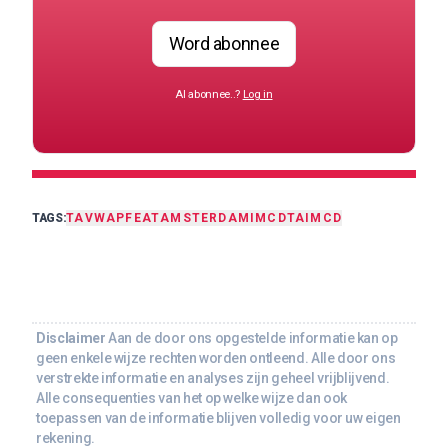
Word abonnee
Al abonnee..?
Log in
TAGS:
TA
VWAP
FEAT
AMSTERDAM
IMCDTA
IMCD
Disclaimer
Aan de door ons opgestelde informatie kan op
geen enkele wijze rechten worden ontleend. Alle door ons
verstrekte informatie en analyses zijn geheel vrijblijvend.
Alle consequenties van het op welke wijze dan ook
toepassen van de informatie blijven volledig voor uw eigen
rekening.