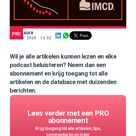
SCE TRADER
PRO
12 JAN. 2026 - 13:52
Wil je alle artikelen kunnen lezen en elke
podcast beluisteren?
Neem dan een
abonnement
en krijg toegang tot alle
artikelen en de database met duizenden
berichten.
Lees verder met een PRO
abonnement
Krijg toegang tot alle artikelen, tips,
commentaren en meer