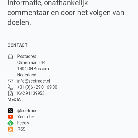
informatie, onafhankelijk
commentaar en door het volgen van
doelen.
CONTACT
Postadres:
Olmenlaan 144
1404 DH Bussum
Nederland
info@scetrader.nl
+31 (0)6 - 29 01 69 30
KvK: 91139953
MEDIA
@scetrader
YouTube
Feedly
RSS