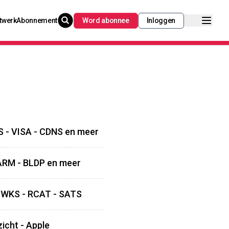
twerk
Abonnement
Word abonnee
Inloggen
S - VISA - CDNS en meer
- ARM - BLDP en meer
 SWKS - RCAT - SATS
zicht - Apple