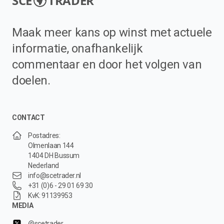
SCE
TRADER
Maak meer kans op winst met actuele
informatie, onafhankelijk
commentaar en door het volgen van
doelen.
CONTACT
Postadres:
Olmenlaan 144
1404 DH Bussum
Nederland
info@scetrader.nl
+31 (0)6 - 29 01 69 30
KvK: 91139953
MEDIA
@scetrader