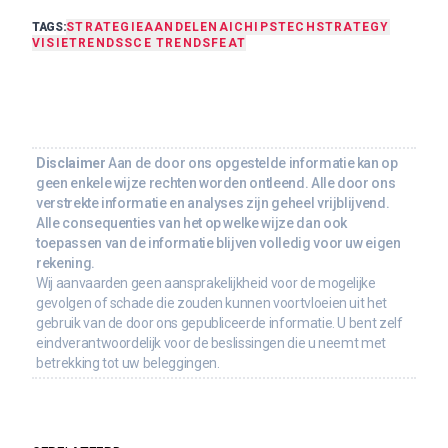
TAGS:
STRATEGIE
AANDELEN
AI
CHIPS
TECH
STRATEGY
VISIE
TRENDS
SCE TRENDS
FEAT
Disclaimer
Aan de door ons opgestelde informatie kan op
geen enkele wijze rechten worden ontleend. Alle door ons
verstrekte informatie en analyses zijn geheel vrijblijvend.
Alle consequenties van het op welke wijze dan ook
toepassen van de informatie blijven volledig voor uw eigen
rekening.
Wij aanvaarden geen aansprakelijkheid voor de mogelijke
gevolgen of schade die zouden kunnen voortvloeien uit het
gebruik van de door ons gepubliceerde informatie. U bent zelf
eindverantwoordelijk voor de beslissingen die u neemt met
betrekking tot uw beleggingen.